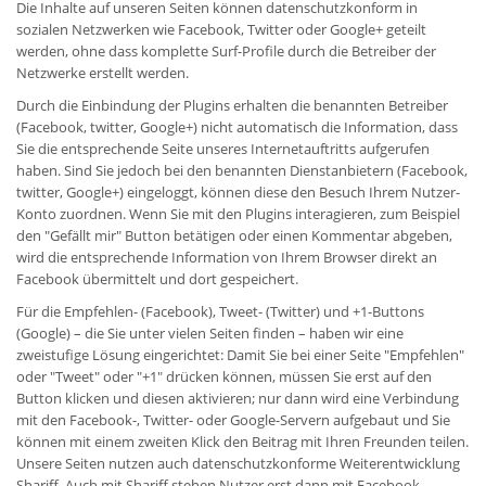
Die Inhalte auf unseren Seiten können datenschutzkonform in
sozialen Netzwerken wie Facebook, Twitter oder Google+ geteilt
werden, ohne dass komplette Surf-Profile durch die Betreiber der
Netzwerke erstellt werden.
Durch die Einbindung der Plugins erhalten die benannten Betreiber
(Facebook, twitter, Google+) nicht automatisch die Information, dass
Sie die entsprechende Seite unseres Internetauftritts aufgerufen
haben. Sind Sie jedoch bei den benannten Dienstanbietern (Facebook,
twitter, Google+) eingeloggt, können diese den Besuch Ihrem Nutzer-
Konto zuordnen. Wenn Sie mit den Plugins interagieren, zum Beispiel
den "Gefällt mir" Button betätigen oder einen Kommentar abgeben,
wird die entsprechende Information von Ihrem Browser direkt an
Facebook übermittelt und dort gespeichert.
Für die Empfehlen- (Facebook), Tweet- (Twitter) und +1-Buttons
(Google) – die Sie unter vielen Seiten finden – haben wir eine
zweistufige Lösung eingerichtet: Damit Sie bei einer Seite "Empfehlen"
oder "Tweet" oder "+1" drücken können, müssen Sie erst auf den
Button klicken und diesen aktivieren; nur dann wird eine Verbindung
mit den Facebook-, Twitter- oder Google-Servern aufgebaut und Sie
können mit einem zweiten Klick den Beitrag mit Ihren Freunden teilen.
Unsere Seiten nutzen auch datenschutzkonforme Weiterentwicklung
Shariff. Auch mit Shariff stehen Nutzer erst dann mit Facebook,